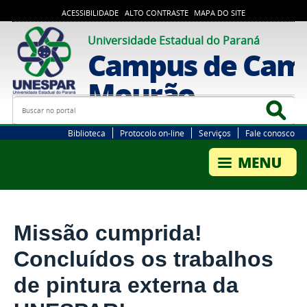
ACESSIBILIDADE
ALTO CONTRASTE
MAPA DO SITE
Universidade Estadual do Paraná
Campus de Cam
Mourão
Busca
Bus
Biblioteca
Protocolo on-line
Serviços
Fale conosco
Missão cumprida!
Concluídos os trabalhos
de pintura externa da