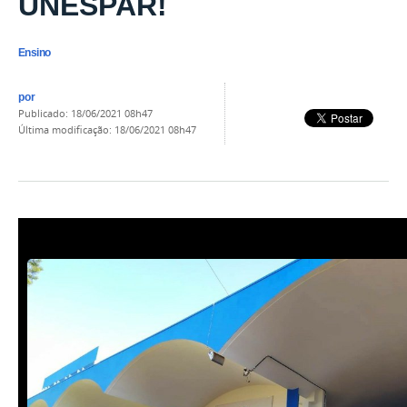
UNESPAR!
Ensino
por
publicado
:
18/06/2021 08h47
última modificação
:
18/06/2021 08h47