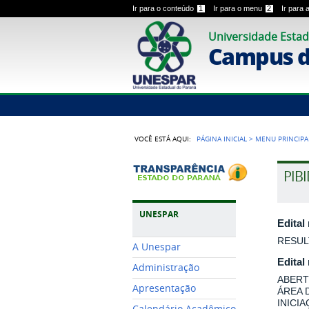
Ir para o conteúdo
1
Ir para o menu
2
Ir para
Universidade Estad
Campus 
VOCÊ ESTÁ AQUI:
PÁGINA INICIAL
>
MENU PRINCIPA
PIB
UNESPAR
Edital
RESUL
A Unespar
Edital
Administração
ABERT
Apresentação
ÁREA 
INICI
Calendário Acadêmico