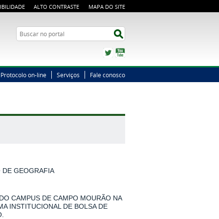
IBILIDADE
ALTO CONTRASTE
MAPA DO SITE
Busca
Buscar no portal
Twitter
YouTube
Protocolo on-line
Serviços
Fale conosco
O DE GEOGRAFIA
 DO CAMPUS DE CAMPO MOURÃO NA
MA INSTITUCIONAL DE BOLSA DE
.