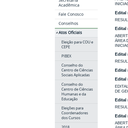
Secretaria
INICI
Acadêmica
Edital
Fale Conosco
RESUL
Conselhos
Edital
Atos Oficiais
ABERT
ÁREA 
Eleição para COU e
INICI
CEPE
Edital
PIBEX
RESUL
Conselho do
Centro de Ciências
Edital
Sociais Aplicadas
Edital
Conselho do
EDITA
Centro de Ciências
DE GE
Humanas e da
Educação
Edital
RESUL
Eleições para
Coordenadores
Edital
dos Cursos
ABERT
2018
ÁREA 