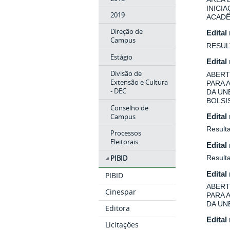
INICI
2019
ACADÊ
Direção de
Edital
Campus
RESUL
Estágio
Edital
Divisão de
ABERT
Extensão e Cultura
PARA 
- DEC
DA UN
BOLSIS
Conselho de
Campus
Edital
Resulta
Processos
Eleitorais
Edital
Result
PIBID
Edital
PIBID
ABERT
Cinespar
PARA 
DA UN
Editora
Edital
Licitações