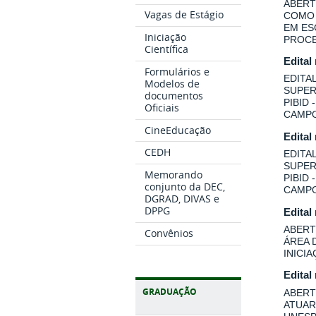
ABERT
Vagas de Estágio
COMO 
EM ES
Iniciação
PROCE
Científica
Edital
Formulários e
EDITA
Modelos de
SUPER
documentos
PIBID
Oficiais
CAMPO
CineEducação
Edital
CEDH
EDITA
SUPER
Memorando
PIBID
conjunto da DEC,
CAMPO
DGRAD, DIVAS e
DPPG
Edital
ABERT
Convênios
ÁREA 
INICI
Edital
GRADUAÇÃO
ABERT
ATUAR