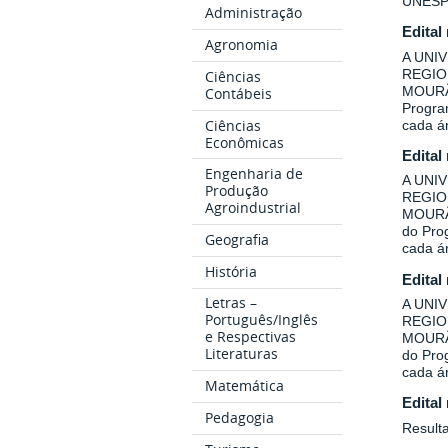
UNESP
Administração
Edital
Agronomia
A UNI
REGIO
Ciências
MOURÃO
Contábeis
Program
Ciências
cada á
Econômicas
Edital
Engenharia de
A UNI
Produção
REGIO
Agroindustrial
MOURÃO
do Prog
Geografia
cada á
História
Edital
Letras –
A UNI
Português/Inglês
REGIO
e Respectivas
MOURÃO
Literaturas
do Prog
cada á
Matemática
Edital
Pedagogia
Result