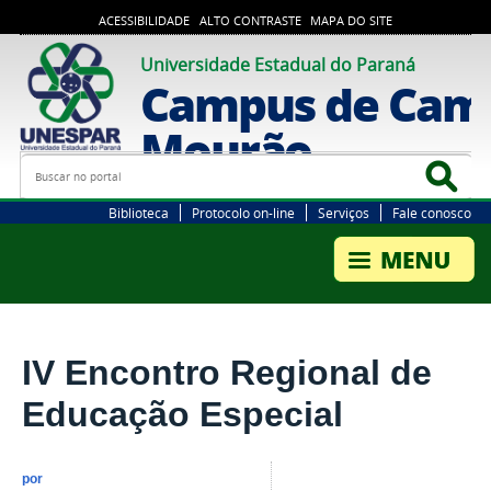
ACESSIBILIDADE
ALTO CONTRASTE
MAPA DO SITE
Universidade Estadual do Paraná
Campus de Cam
Mourão
Busca
Bus
Biblioteca
Protocolo on-line
Serviços
Fale conosco
IV Encontro Regional de
Educação Especial
por