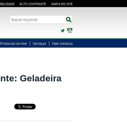
IBILIDADE
ALTO CONTRASTE
MAPA DO SITE
Busca
Buscar no portal
Twitter
YouTube
Protocolo on-line
Serviços
Fale conosco
nte: Geladeira