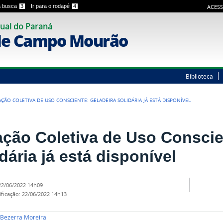
 a busca
3
Ir para o rodapé
4
ACESS
ual do Paraná
de Campo Mourão
Biblioteca
AÇÃO COLETIVA DE USO CONSCIENTE: GELADEIRA SOLIDÁRIA JÁ ESTÁ DISPONÍVEL
ação Coletiva de Uso Conscie
dária já está disponível
22/06/2022 14h09
ificação
:
22/06/2022 14h13
i Bezerra Moreira