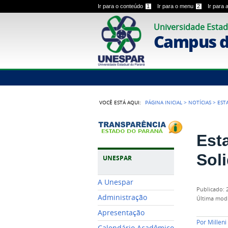
Ir para o conteúdo
1
Ir para o menu
2
Ir para
Universidade Estad
Campus 
VOCÊ ESTÁ AQUI:
PÁGINA INICIAL
>
NOTÍCIAS
>
EST
Est
Soli
UNESPAR
A Unespar
publicado
:
Administração
última mod
Apresentação
Por
Millen
Calendário Acadêmico