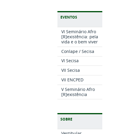
EVENTOS
VI Seminário Afro
[R]existência: pela
vida e o bem viver
Conlape / Secisa
VI Secisa
VII Secisa
VII ENCPED
V Seminário Afro
[R]existência
SOBRE
Vestibular