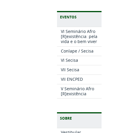
EVENTOS
VI Seminário Afro
[R]existência: pela
vida e o bem viver
Conlape / Secisa
VI Secisa
VII Secisa
VII ENCPED
V Seminário Afro
[R]existência
SOBRE
Vestibular