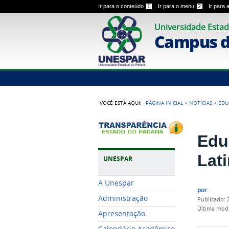
Ir para o conteúdo
1
Ir para o menu
2
Ir para
Universidade Estad
Campus 
VOCÊ ESTÁ AQUI:
PÁGINA INICIAL
>
NOTÍCIAS
>
EDU
Edu
Lat
UNESPAR
A Unespar
por
Administração
publicado
:
última mod
Apresentação
Calendário Acadêmico