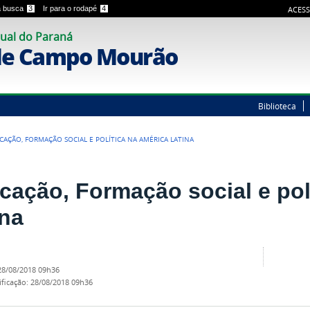
 a busca
3
Ir para o rodapé
4
ACESS
ual do Paraná
de Campo Mourão
Biblioteca
CAÇÃO, FORMAÇÃO SOCIAL E POLÍTICA NA AMÉRICA LATINA
cação, Formação social e pol
ina
28/08/2018 09h36
ificação
:
28/08/2018 09h36