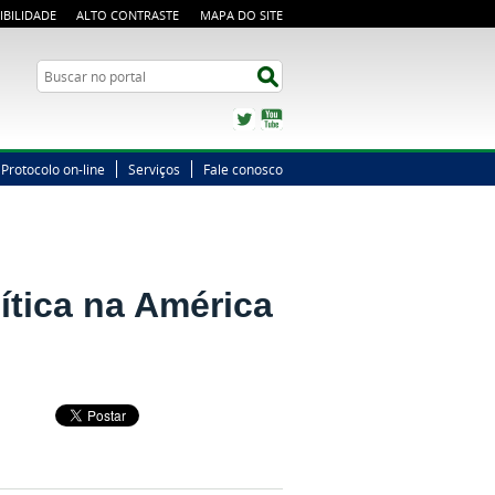
IBILIDADE
ALTO CONTRASTE
MAPA DO SITE
Busca
Buscar no portal
Twitter
YouTube
Protocolo on-line
Serviços
Fale conosco
ítica na América