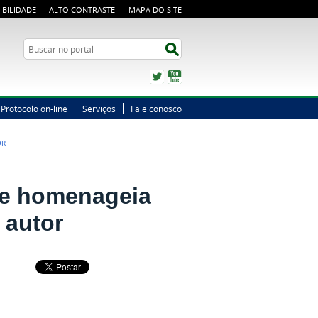
IBILIDADE
ALTO CONTRASTE
MAPA DO SITE
Busca
Buscar no portal
Twitter
YouTube
Protocolo on-line
Serviços
Fale conosco
OR
que homenageia
 autor