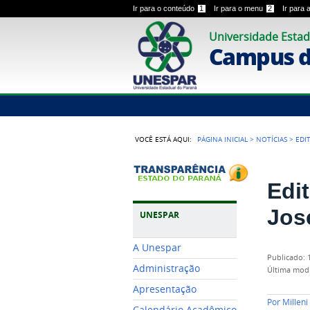
Ir para o conteúdo
1
Ir para o menu
2
Ir para
Universidade Estad
Campus 
VOCÊ ESTÁ AQUI:
PÁGINA INICIAL
>
NOTÍCIAS
>
EDI
Edi
Jos
UNESPAR
A Unespar
publicado
:
Administração
última mod
Apresentação
Por
Millen
Calendário Acadêmico