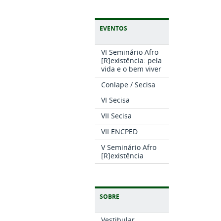
EVENTOS
VI Seminário Afro
[R]existência: pela
vida e o bem viver
Conlape / Secisa
VI Secisa
VII Secisa
VII ENCPED
V Seminário Afro
[R]existência
SOBRE
Vestibular