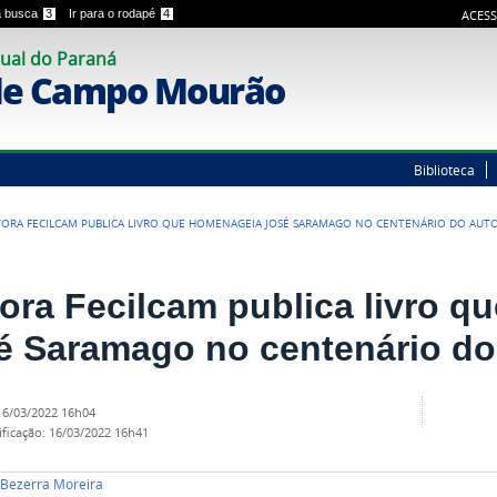
 a busca
3
Ir para o rodapé
4
ACESS
ual do Paraná
de Campo Mourão
Biblioteca
TORA FECILCAM PUBLICA LIVRO QUE HOMENAGEIA JOSÉ SARAMAGO NO CENTENÁRIO DO AUT
tora Fecilcam publica livro 
é Saramago no centenário do
16/03/2022 16h04
ificação
:
16/03/2022 16h41
i Bezerra Moreira