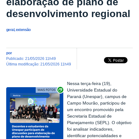
elaboração de plano de
desenvolvimento regional
geral, extensão
por
publicado
:
21/05/2026 11h49
última modificação
:
21/05/2026 11h49
Nes
s
a terça-feira (19)
,
Exibir carrossel de imagens
Universidade Estadual do
Paraná (
Unespar
), campus de
Campo Mourão, participou de
um encontro promovido pela
Secretaria Estadual de
Planejamento (SEPL)
.
O objetivo
foi
analisar indicadores,
identificar potencialidades e