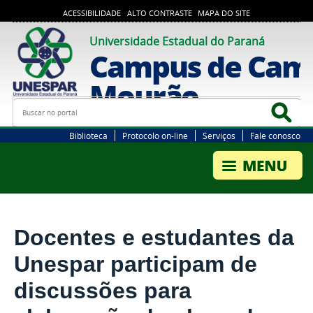
ACESSIBILIDADE
ALTO CONTRASTE
MAPA DO SITE
Universidade Estadual do Paraná
Campus de Cam
Mourão
Busca
Bus
Biblioteca
Protocolo on-line
Serviços
Fale conosco
Docentes e estudantes da
Unespar participam de
discussões para