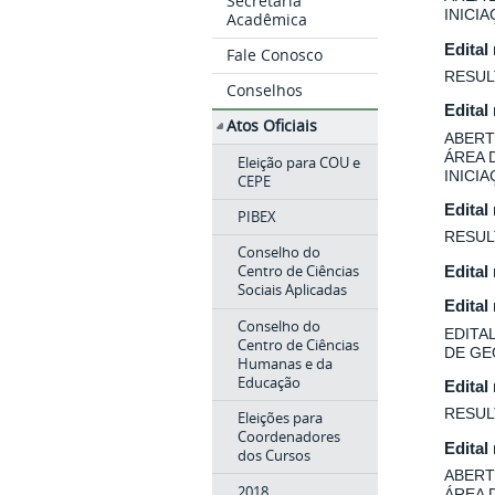
Secretaria
INICI
Acadêmica
Edital
Fale Conosco
RESUL
Conselhos
Edital
Atos Oficiais
ABERT
ÁREA 
Eleição para COU e
INICI
CEPE
Edital
PIBEX
RESUL
Conselho do
Centro de Ciências
Edital
Sociais Aplicadas
Edital
Conselho do
EDITA
Centro de Ciências
DE GE
Humanas e da
Educação
Edital
RESUL
Eleições para
Coordenadores
Edital
dos Cursos
ABERT
2018
ÁREA 