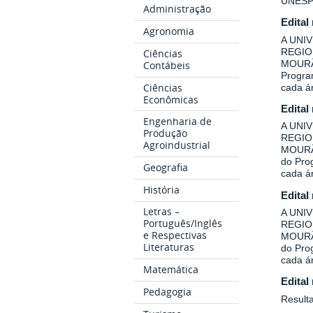
UNESP
Administração
Edital
Agronomia
A UNI
REGIO
Ciências
MOURÃO
Contábeis
Program
Ciências
cada á
Econômicas
Edital
Engenharia de
A UNI
Produção
REGIO
Agroindustrial
MOURÃO
do Prog
Geografia
cada á
História
Edital
Letras –
A UNI
Português/Inglês
REGIO
e Respectivas
MOURÃO
Literaturas
do Prog
cada á
Matemática
Edital
Pedagogia
Result