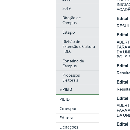
INICI
2019
ACADÊ
Direção de
Edital
Campus
RESUL
Estágio
Edital
Divisão de
ABERT
Extensão e Cultura
PARA 
- DEC
DA UN
BOLSIS
Conselho de
Campus
Edital
Resulta
Processos
Eleitorais
Edital
Result
PIBID
Edital
PIBID
ABERT
Cinespar
PARA 
DA UN
Editora
Edital
Licitações