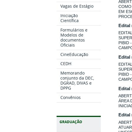
ABERT
Vagas de Estágio
COMO 
EM ES
Iniciação
PROCE
Científica
Edital
Formulários e
EDITA
Modelos de
SUPER
documentos
PIBID
Oficiais
CAMPO
CineEducação
Edital
CEDH
EDITA
SUPER
Memorando
PIBID
conjunto da DEC,
CAMPO
DGRAD, DIVAS e
DPPG
Edital
ABERT
Convênios
ÁREA 
INICI
Edital
GRADUAÇÃO
ABERT
ATUAR