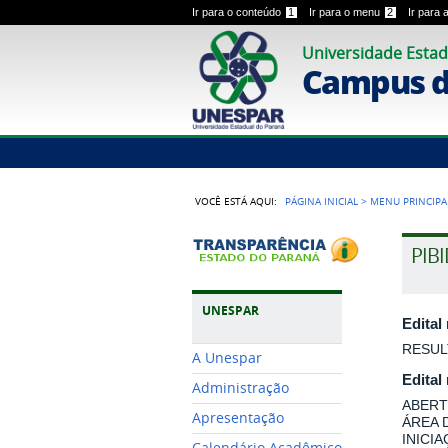
Ir para o conteúdo
1
Ir para o menu
2
Ir para
Universidade Estad
Campus 
VOCÊ ESTÁ AQUI:
PÁGINA INICIAL
>
MENU PRINCIPA
PIB
UNESPAR
Edital
RESUL
A Unespar
Edital
Administração
ABERT
Apresentação
ÁREA 
INICI
Calendário Acadêmico