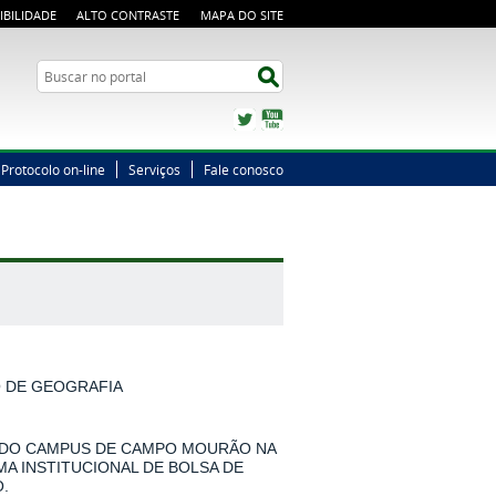
IBILIDADE
ALTO CONTRASTE
MAPA DO SITE
Busca
Buscar no portal
Twitter
YouTube
Protocolo on-line
Serviços
Fale conosco
O DE GEOGRAFIA
 DO CAMPUS DE CAMPO MOURÃO NA
MA INSTITUCIONAL DE BOLSA DE
.