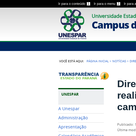
Ir para o conteúdo
1
Ir para o menu
2
Ir para
Universidade Estad
Campus 
VOCÊ ESTÁ AQUI:
PÁGINA INICIAL
>
NOTÍCIAS
>
DIR
Dir
rea
UNESPAR
cam
A Unespar
Administração
publicado
:
Apresentação
última mod
Calendário Acadêmico