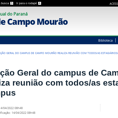
 a busca
3
Ir para o rodapé
4
ACESS
ual do Paraná
de Campo Mourão
Biblioteca
EÇÃO GERAL DO CAMPUS DE CAMPO MOURÃO REALIZA REUNIÃO COM TODOS/AS ESTAGIÁRIOS
eção Geral do campus de Ca
liza reunião com todos/as est
pus
14/04/2022 08h48
ificação
:
14/04/2022 08h48