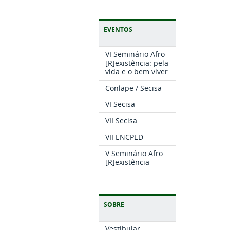
EVENTOS
VI Seminário Afro
[R]existência: pela
vida e o bem viver
Conlape / Secisa
VI Secisa
VII Secisa
VII ENCPED
V Seminário Afro
[R]existência
SOBRE
Vestibular