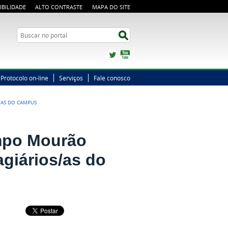
IBILIDADE
ALTO CONTRASTE
MAPA DO SITE
Busca
Buscar no portal
Twitter
YouTube
Protocolo on-line
Serviços
Fale conosco
/AS DO CAMPUS
mpo Mourão
agiários/as do