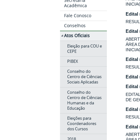
Secretaria
INICI
Acadêmica
Edital
Fale Conosco
RESUL
Conselhos
Edital
Atos Oficiais
ABERT
ÁREA 
Eleição para COU e
INICI
CEPE
Edital
PIBEX
RESUL
Conselho do
Centro de Ciências
Edital
Sociais Aplicadas
Edital
Conselho do
EDITA
Centro de Ciências
DE GE
Humanas e da
Educação
Edital
RESUL
Eleições para
Coordenadores
Edital
dos Cursos
ABERT
2018
ÁREA 