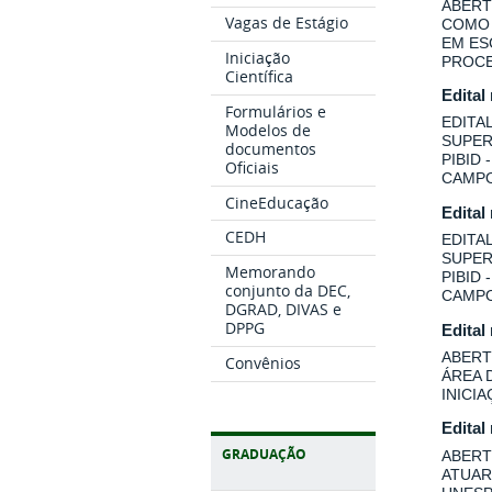
ABERT
Vagas de Estágio
COMO 
EM ES
Iniciação
PROCE
Científica
Edital
Formulários e
EDITA
Modelos de
SUPER
documentos
PIBID
Oficiais
CAMPO
CineEducação
Edital
CEDH
EDITA
SUPER
Memorando
PIBID
conjunto da DEC,
CAMPO
DGRAD, DIVAS e
DPPG
Edital
ABERT
Convênios
ÁREA 
INICI
Edital
GRADUAÇÃO
ABERT
ATUAR