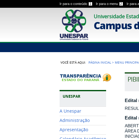
Ir para o conteúdo
1
Ir para o menu
2
Ir para
Universidade Estad
Campus 
VOCÊ ESTÁ AQUI:
PÁGINA INICIAL
>
MENU PRINCIPA
PIB
UNESPAR
Edital
RESUL
A Unespar
Edital
Administração
ABERT
Apresentação
ÁREA 
INICI
Calendário Acadêmico