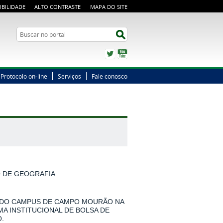
IBILIDADE
ALTO CONTRASTE
MAPA DO SITE
Busca
Buscar no portal
Twitter
YouTube
Protocolo on-line
Serviços
Fale conosco
O DE GEOGRAFIA
 DO CAMPUS DE CAMPO MOURÃO NA
MA INSTITUCIONAL DE BOLSA DE
.