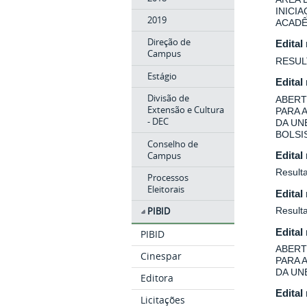
INICI
2019
ACADÊ
Direção de
Edital
Campus
RESUL
Estágio
Edital
Divisão de
ABERT
Extensão e Cultura
PARA 
- DEC
DA UN
BOLSIS
Conselho de
Campus
Edital
Resulta
Processos
Eleitorais
Edital
Result
PIBID
Edital
PIBID
ABERT
Cinespar
PARA 
DA UN
Editora
Edital
Licitações