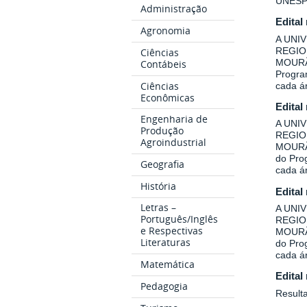
UNESP
Administração
Edital
Agronomia
A UNI
REGIO
Ciências
MOURÃO
Contábeis
Program
Ciências
cada á
Econômicas
Edital
Engenharia de
A UNI
Produção
REGIO
Agroindustrial
MOURÃO
do Prog
Geografia
cada á
História
Edital
Letras –
A UNI
Português/Inglês
REGIO
e Respectivas
MOURÃO
Literaturas
do Prog
cada á
Matemática
Edital
Pedagogia
Result