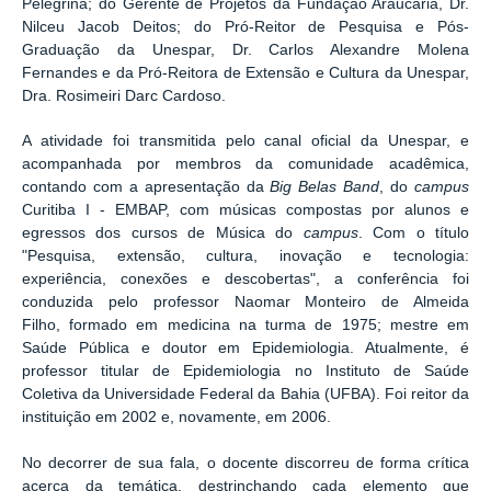
Pelegrina; d
o Gerente de Projetos da Fundação Araucária, Dr.
Nilceu Jacob Deitos; d
o Pró-Reitor de Pesquisa e Pós-
Graduação da Unespar, Dr. Carlos Alexandre Molena
Fernandes e d
a Pró-Reitora de Extensão e Cultura da Unespar,
Dra. Rosimeiri Darc Cardoso.
A atividade foi transmitida pelo canal oficial da Unespar, e
acompanhada por membros da comunidade acadêmica,
contando com a a
presentação da
Big Belas Band
, do
campus
Curitiba I - EMBAP, com
músicas compostas por alunos e
egressos dos cursos de Música do
campus
.
Com o título
"Pesquisa, extensão, cultura, inovação e tecnologia:
experiência, conexões e descobertas", a conferência foi
conduzida pelo professor
Naomar Monteiro de Almeida
Filho, formado em medicina na turma de 1975; mestre em
Saúde Pública e doutor em Epidemiologia. Atualmente, é
professor titular de Epidemiologia no Instituto de Saúde
Coletiva da Universidade Federal da Bahia (UFBA). Foi reitor da
instituição em 2002 e, novamente, em 2006.
No decorrer de sua fala, o docente discorreu de forma crítica
acerca da temática, destrinchando cada elemento que