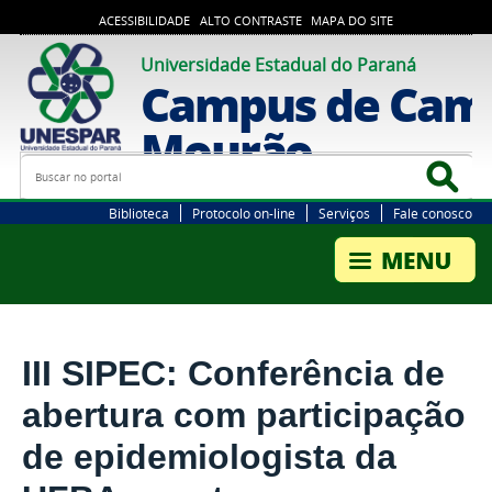
ACESSIBILIDADE
ALTO CONTRASTE
MAPA DO SITE
Universidade Estadual do Paraná
Campus de Cam
Mourão
Busca
Bus
Biblioteca
Protocolo on-line
Serviços
Fale conosco
III SIPEC: Conferência de
abertura com participação
de epidemiologista da