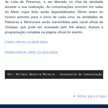
de Lista de Presença, a ser liberada no chat da atividade
durante a sua realização. As comunicações ocorrem em salas
do
Meet
, cujos links serão disponibilizados 30min antes do
horário previsto para o início de cada uma; as atividades de
Palestras e Minicursos serão transmitidas pelo canal oficial da
Unespar, que pode ser acessado pelo link abaixo. Acesse a
programação completa na página oficial do evento.
CANAL OFICIAL (CLIQUE AQUI)
PÁGINA OFICIAL SIPEC (CLIQUE AQUI)
Por: Milleni Bezerra Moreira - Assessoria de Comunicação, 
c
Voltar para o topo