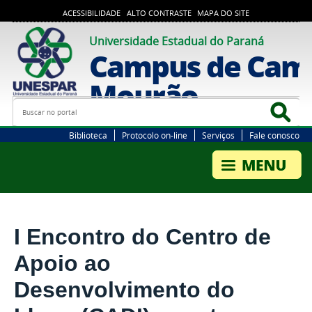
ACESSIBILIDADE
ALTO CONTRASTE
MAPA DO SITE
Universidade Estadual do Paraná
Campus de Cam
Mourão
Busca
Bus
Biblioteca
Protocolo on-line
Serviços
Fale conosco
I Encontro do Centro de
Apoio ao
Desenvolvimento do