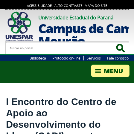
ACESSIBILIDADE
ALTO CONTRASTE
MAPA DO SITE
Universidade Estadual do Paraná
Campus de Cam
Mourão
Busca
Bus
Biblioteca
Protocolo on-line
Serviços
Fale conosco
I Encontro do Centro de
Apoio ao
Desenvolvimento do