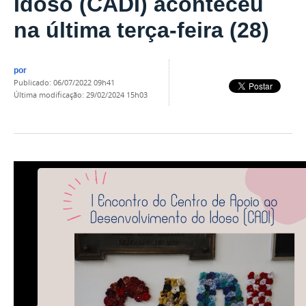
Idoso (CADI) aconteceu
na última terça-feira (28)
por
publicado
:
06/07/2022 09h41
última modificação
:
29/02/2024 15h03