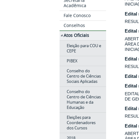
Secretaria
INICI
Acadêmica
Edital
Fale Conosco
RESUL
Conselhos
Edital
Atos Oficiais
ABERT
ÁREA 
Eleição para COU e
INICI
CEPE
Edital
PIBEX
RESUL
Conselho do
Centro de Ciências
Edital
Sociais Aplicadas
Edital
Conselho do
EDITA
Centro de Ciências
DE GE
Humanas e da
Educação
Edital
RESUL
Eleições para
Coordenadores
Edital
dos Cursos
ABERT
2018
ÁREA 