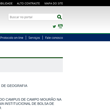
IBILIDADE
ALTO CONTRASTE
MAPA DO SITE
Busca
Buscar no portal
Twitter
YouTube
Protocolo on-line
Serviços
Fale conosco
O DE GEOGRAFIA
 DO CAMPUS DE CAMPO MOURÃO NA
MA INSTITUCIONAL DE BOLSA DE
.