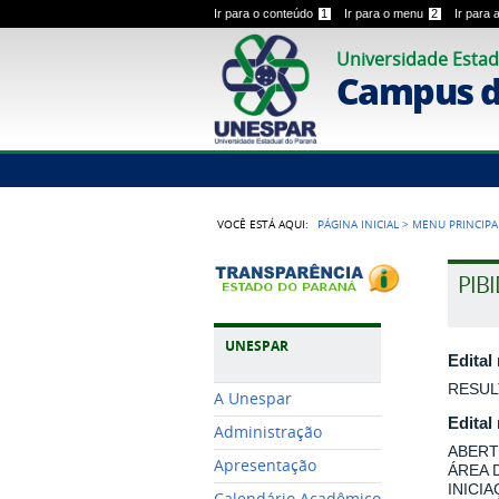
Ir para o conteúdo
1
Ir para o menu
2
Ir para
Universidade Estad
Campus 
VOCÊ ESTÁ AQUI:
PÁGINA INICIAL
>
MENU PRINCIPA
PIB
UNESPAR
Edital
RESUL
A Unespar
Edital
Administração
ABERT
Apresentação
ÁREA 
INICI
Calendário Acadêmico