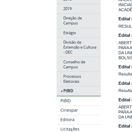
INICI
2019
ACADÊ
Direção de
Edital
Campus
RESUL
Estágio
Edital
Divisão de
ABERT
Extensão e Cultura
PARA 
- DEC
DA UN
BOLSIS
Conselho de
Campus
Edital
Resulta
Processos
Eleitorais
Edital
Result
PIBID
Edital
PIBID
ABERT
Cinespar
PARA 
DA UN
Editora
Edital
Licitações