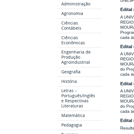
UNESP
Administração
Edital
Agronomia
A UNI
REGIO
Ciências
MOURÃO
Contábeis
Program
Ciências
cada á
Econômicas
Edital
Engenharia de
A UNI
Produção
REGIO
Agroindustrial
MOURÃO
do Prog
Geografia
cada á
História
Edital
Letras –
A UNI
Português/Inglês
REGIO
e Respectivas
MOURÃO
Literaturas
do Prog
cada á
Matemática
Edital
Pedagogia
Result