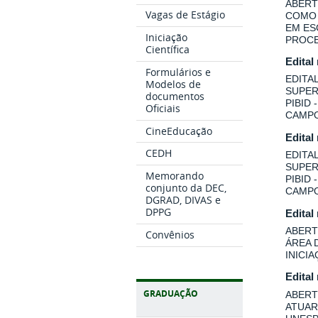
ABERT
Vagas de Estágio
COMO 
EM ES
Iniciação
PROCE
Científica
Edital
Formulários e
EDITA
Modelos de
SUPER
documentos
PIBID
Oficiais
CAMPO
CineEducação
Edital
CEDH
EDITA
SUPER
Memorando
PIBID
conjunto da DEC,
CAMPO
DGRAD, DIVAS e
DPPG
Edital
ABERT
Convênios
ÁREA 
INICI
Edital
GRADUAÇÃO
ABERT
ATUAR