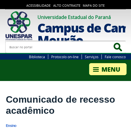
ACESSIBILIDADE
ALTO CONTRASTE
MAPA DO SITE
Universidade Estadual do Paraná
Campus de Cam
Mourão
Busca
Bus
Biblioteca
Protocolo on-line
Serviços
Fale conosco
Comunicado de recesso
acadêmico
Ensino