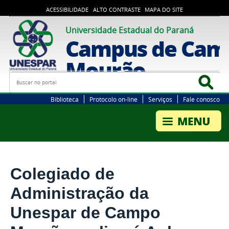
ACESSIBILIDADE
ALTO CONTRASTE
MAPA DO SITE
Universidade Estadual do Paraná
Campus de Cam
Mourão
Busca
Bus
Biblioteca
Protocolo on-line
Serviços
Fale conosco
Colegiado de
Administração da
Unespar de Campo