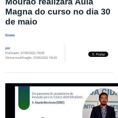
Mourão realizará Aula
Magna do curso no dia 30
de maio
Ensino
por
publicado
:
27/05/2022 15h09
última modificação
:
27/05/2022 15h25