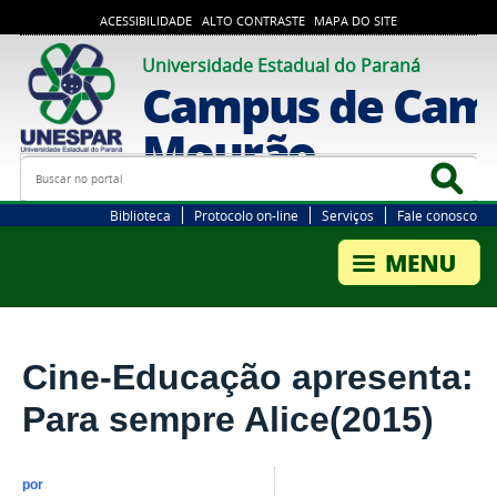
ACESSIBILIDADE
ALTO CONTRASTE
MAPA DO SITE
Universidade Estadual do Paraná
Campus de Cam
Mourão
Busca
Bus
Biblioteca
Protocolo on-line
Serviços
Fale conosco
Cine-Educação apresenta:
Para sempre Alice(2015)
por