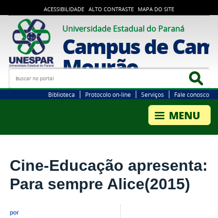
ACESSIBILIDADE
ALTO CONTRASTE
MAPA DO SITE
Universidade Estadual do Paraná
Campus de Cam
Mourão
Busca
Bus
Biblioteca
Protocolo on-line
Serviços
Fale conosco
Cine-Educação apresenta:
Para sempre Alice(2015)
por