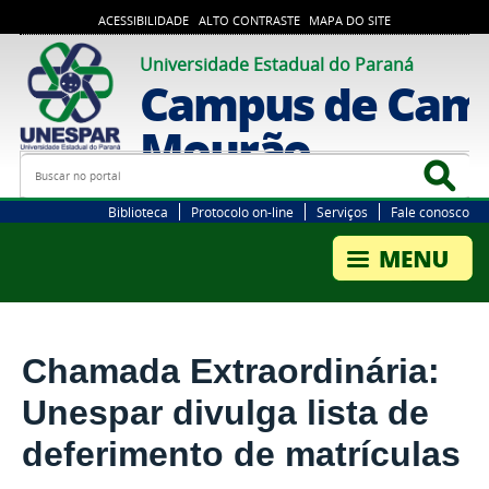
ACESSIBILIDADE
ALTO CONTRASTE
MAPA DO SITE
Universidade Estadual do Paraná
Campus de Cam
Mourão
Busca
Bus
Biblioteca
Protocolo on-line
Serviços
Fale conosco
Chamada Extraordinária:
Unespar divulga lista de
deferimento de matrículas