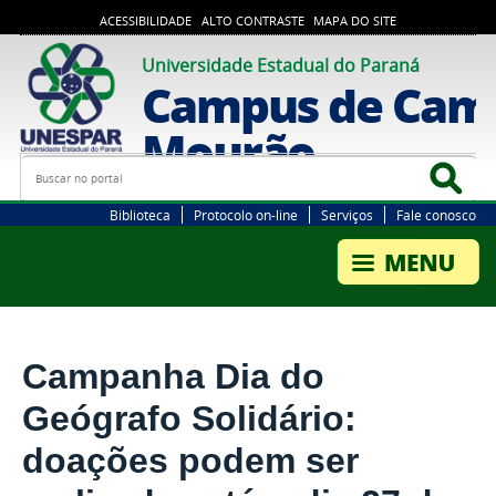
ACESSIBILIDADE
ALTO CONTRASTE
MAPA DO SITE
Universidade Estadual do Paraná
Campus de Cam
Mourão
Busca
Bus
Biblioteca
Protocolo on-line
Serviços
Fale conosco
Campanha Dia do
Geógrafo Solidário:
doações podem ser