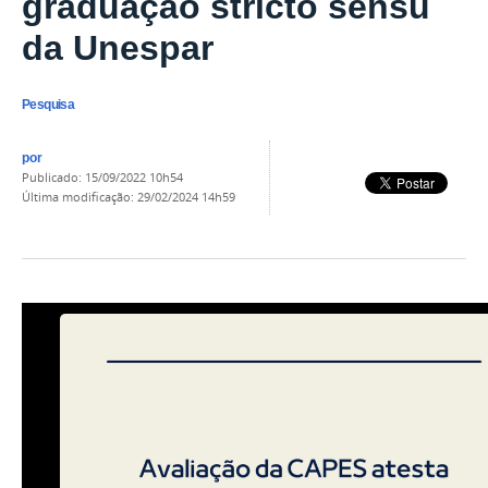
graduação stricto sensu
da Unespar
Pesquisa
por
publicado
:
15/09/2022 10h54
última modificação
:
29/02/2024 14h59