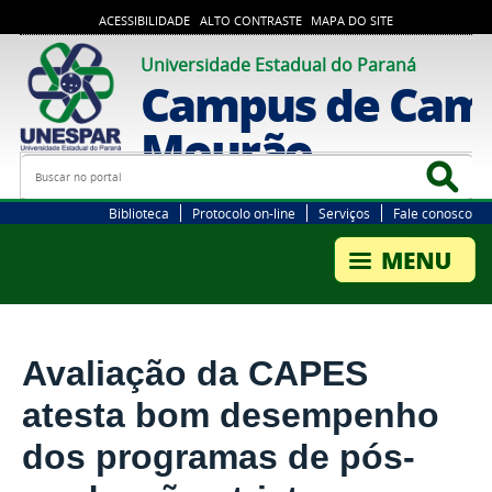
ACESSIBILIDADE
ALTO CONTRASTE
MAPA DO SITE
Universidade Estadual do Paraná
Campus de Cam
Mourão
Busca
Bus
Biblioteca
Protocolo on-line
Serviços
Fale conosco
Avaliação da CAPES
atesta bom desempenho
dos programas de pós-