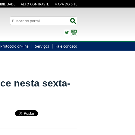
IBILIDADE
ALTO CONTRASTE
MAPA DO SITE
Busca
Buscar no portal
Twitter
YouTube
Protocolo on-line
Serviços
Fale conosco
ece nesta sexta-