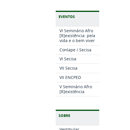
EVENTOS
VI Seminário Afro
[R]existência: pela
vida e o bem viver
Conlape / Secisa
VI Secisa
VII Secisa
VII ENCPED
V Seminário Afro
[R]existência
SOBRE
Vestibular