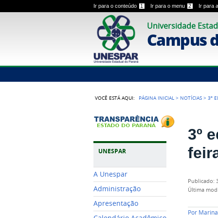
Ir para o conteúdo
1
Ir para o menu
2
Ir para
Universidade Estad
Campus 
VOCÊ ESTÁ AQUI:
PÁGINA INICIAL
>
NOTÍCIAS
>
3º 
3º 
feir
UNESPAR
A Unespar
publicado
:
Administração
última mod
Apresentação
Por
Marina
Calendário Acadêmico