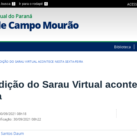
 a busca
3
Ir para o rodapé
4
ACESS
ual do Paraná
de Campo Mourão
Biblioteca
EDIÇÃO DO SARAU VIRTUAL ACONTECE NESTA SEXTA-FEIRA
edição do Sarau Virtual acont
a
30/09/2021 08h18
ificação
:
30/09/2021 08h22
 Santos Daum