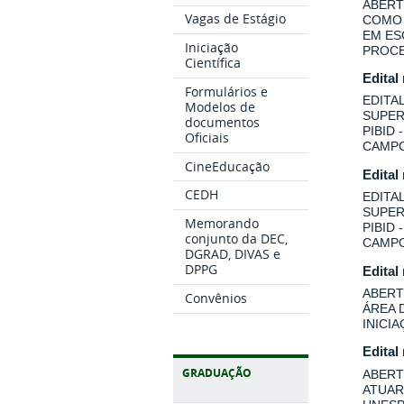
ABERT
Vagas de Estágio
COMO 
EM ES
Iniciação
PROCE
Científica
Edital
Formulários e
EDITA
Modelos de
SUPER
documentos
PIBID
Oficiais
CAMPO
CineEducação
Edital
CEDH
EDITA
SUPER
Memorando
PIBID
conjunto da DEC,
CAMPO
DGRAD, DIVAS e
DPPG
Edital
ABERT
Convênios
ÁREA 
INICI
Edital
GRADUAÇÃO
ABERT
ATUAR