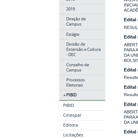
INICI
2019
ACADÊ
Direção de
Edital
Campus
RESUL
Estágio
Edital
Divisão de
ABERT
Extensão e Cultura
PARA 
- DEC
DA UN
BOLSIS
Conselho de
Campus
Edital
Resulta
Processos
Eleitorais
Edital
Result
PIBID
Edital
PIBID
ABERT
Cinespar
PARA 
DA UN
Editora
Edital
Licitações