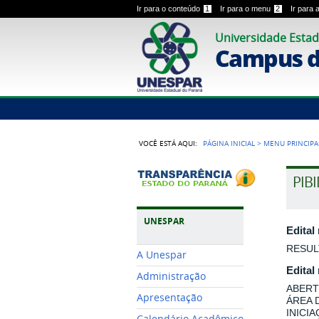
Ir para o conteúdo
1
Ir para o menu
2
Ir para
Universidade Estad
Campus 
VOCÊ ESTÁ AQUI:
PÁGINA INICIAL
>
MENU PRINCIPA
PIB
UNESPAR
Edital
RESUL
A Unespar
Edital
Administração
ABERT
Apresentação
ÁREA 
INICI
Calendário Acadêmico