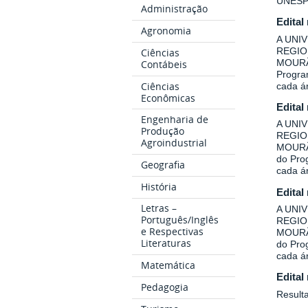
UNESP
Administração
Edital
Agronomia
A UNI
REGIO
Ciências
MOURÃO
Contábeis
Program
Ciências
cada á
Econômicas
Edital
Engenharia de
A UNI
Produção
REGIO
Agroindustrial
MOURÃO
do Prog
Geografia
cada á
História
Edital
Letras –
A UNI
Português/Inglês
REGIO
e Respectivas
MOURÃO
Literaturas
do Prog
cada á
Matemática
Edital
Pedagogia
Result