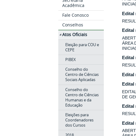
Secretaria
INICI
Acadêmica
Edital
Fale Conosco
RESUL
Conselhos
Edital
Atos Oficiais
ABERT
ÁREA 
Eleição para COU e
INICI
CEPE
Edital
PIBEX
RESUL
Conselho do
Centro de Ciências
Edital
Sociais Aplicadas
Edital
Conselho do
EDITA
Centro de Ciências
DE GE
Humanas e da
Educação
Edital
RESUL
Eleições para
Coordenadores
Edital
dos Cursos
ABERT
2018
ÁREA 