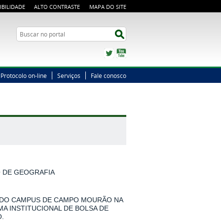
IBILIDADE
ALTO CONTRASTE
MAPA DO SITE
Busca
Buscar no portal
Twitter
YouTube
Protocolo on-line
Serviços
Fale conosco
O DE GEOGRAFIA
 DO CAMPUS DE CAMPO MOURÃO NA
MA INSTITUCIONAL DE BOLSA DE
.