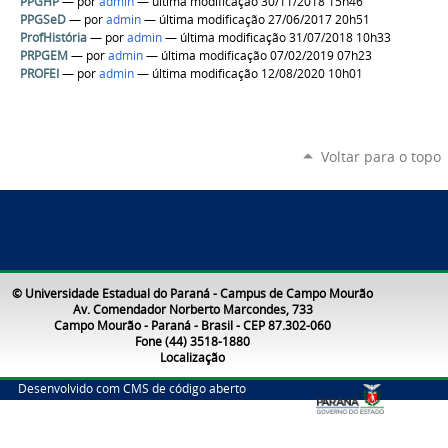
PPGHP
—
por
admin
— última modificação 30/11/2018 15h46
PPGSeD
—
por
admin
— última modificação 27/06/2017 20h51
ProfHistória
—
por
admin
— última modificação 31/07/2018 10h33
PRPGEM
—
por
admin
— última modificação 07/02/2019 07h23
PROFEI
—
por
admin
— última modificação 12/08/2020 10h01
Voltar para o topo
© Universidade Estadual do Paraná - Campus de Campo Mourão
Av. Comendador Norberto Marcondes, 733
Campo Mourão - Paraná - Brasil - CEP 87.302-060
Fone (44) 3518-1880
Localização
Desenvolvido com CMS de código aberto