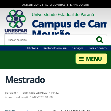
ACESSIBILIDADE
ALTO CONTRASTE
MAPA DO SITE
Universidade Estadual do Paraná
Campus de Cam
Mourão
Busca
Bus
Biblioteca
Protocolo on-line
Serviços
Fale conosco
Mestrado
por
admin
—
publicado
26/06/2017 14h32,
última modificação
12/08/2020 10h00