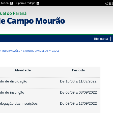
 a busca
3
Ir para o rodapé
4
ACESS
ual do Paraná
de Campo Mourão
Biblioteca
>
INFORMAÇÕES
>
CRONOGRAMA DE ATIVIDADES
Atividade
Período
odo de divulgação
De 18/08 a 11/09/2022
do de inscrição
De 05/09 a 08/09/2022
logação das Inscrições
De 09/09 a 12/09/2022