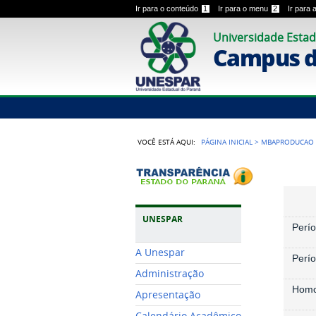
Ir para o conteúdo
1
Ir para o menu
2
Ir para
Universidade Estad
Campus 
VOCÊ ESTÁ AQUI:
PÁGINA INICIAL
>
MBAPRODUCAO
UNESPAR
Perí
A Unespar
Perío
Administração
Homo
Apresentação
Calendário Acadêmico