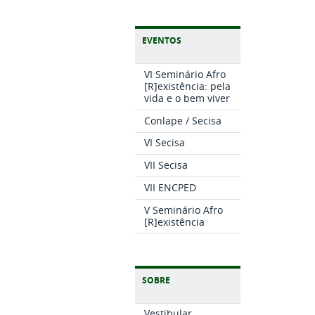
EVENTOS
VI Seminário Afro
[R]existência: pela
vida e o bem viver
Conlape / Secisa
VI Secisa
VII Secisa
VII ENCPED
V Seminário Afro
[R]existência
SOBRE
Vestibular