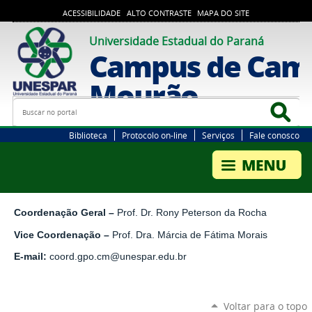
ACESSIBILIDADE
ALTO CONTRASTE
MAPA DO SITE
Universidade Estadual do Paraná
Campus de Cam
Mourão
Busca
Bus
Biblioteca
Protocolo on-line
Serviços
Fale conosco
Coordenação Geral –
Prof. Dr. Rony Peterson da Rocha
Vice Coordenação –
Prof. Dra. Márcia de Fátima Morais
E-mail:
coord.gpo.cm@unespar.edu.br
Voltar para o topo