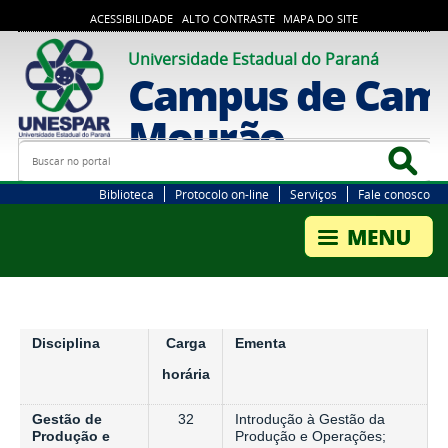
ACESSIBILIDADE
ALTO CONTRASTE
MAPA DO SITE
Universidade Estadual do Paraná
Campus de Cam
Mourão
Busca
Bus
Biblioteca
Protocolo on-line
Serviços
Fale conosco
Disciplina
Carga
Ementa
horária
Gestão de
32
Introdução à Gestão da
Produção e
Produção e Operações;