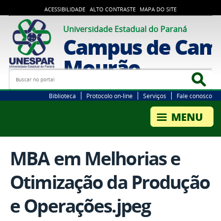
ACESSIBILIDADE
ALTO CONTRASTE
MAPA DO SITE
Universidade Estadual do Paraná
Campus de Cam
Mourão
Busca
Bus
Biblioteca
Protocolo on-line
Serviços
Fale conosco
MBA em Melhorias e
Otimização da Produção
e Operações.jpeg