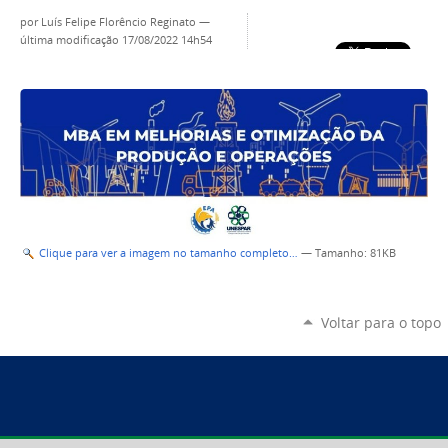
por
Luís Felipe Florêncio Reginato
—
última modificação
17/08/2022 14h54
Clique para ver a imagem no tamanho completo…
—
Tamanho
: 81KB
Voltar para o topo