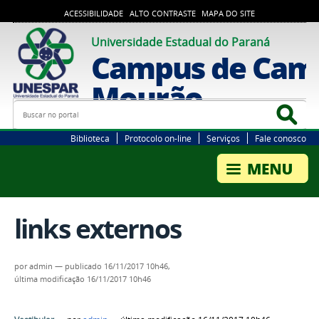
ACESSIBILIDADE
ALTO CONTRASTE
MAPA DO SITE
Universidade Estadual do Paraná
Campus de Cam
Mourão
Busca
Bus
Biblioteca
Protocolo on-line
Serviços
Fale conosco
links externos
por
admin
—
publicado
16/11/2017 10h46,
última modificação
16/11/2017 10h46