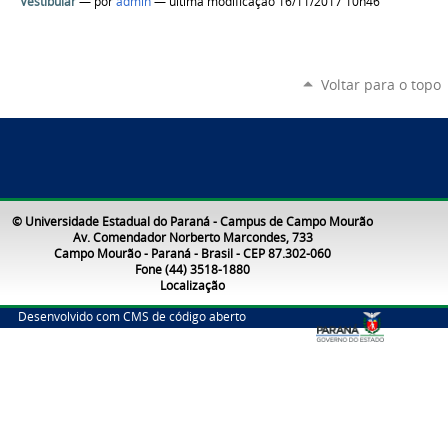
Vestibular
—
por
admin
— última modificação 16/11/2017 10h46
Voltar para o topo
© Universidade Estadual do Paraná - Campus de Campo Mourão
Av. Comendador Norberto Marcondes, 733
Campo Mourão - Paraná - Brasil - CEP 87.302-060
Fone (44) 3518-1880
Localização
Desenvolvido com CMS de código aberto