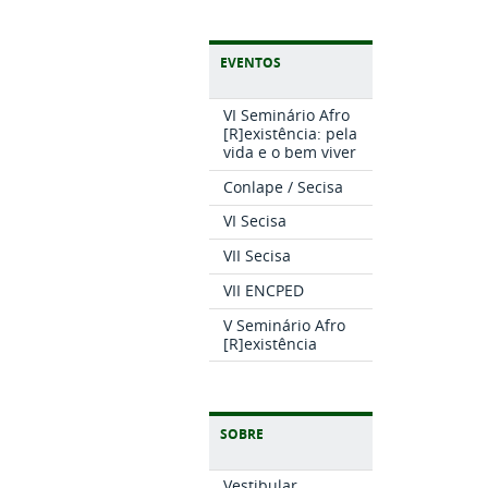
EVENTOS
VI Seminário Afro
[R]existência: pela
vida e o bem viver
Conlape / Secisa
VI Secisa
VII Secisa
VII ENCPED
V Seminário Afro
[R]existência
SOBRE
Vestibular