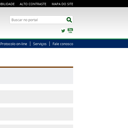
IBILIDADE
ALTO CONTRASTE
MAPA DO SITE
Busca
Buscar no portal
Twitter
YouTube
Protocolo on-line
Serviços
Fale conosco