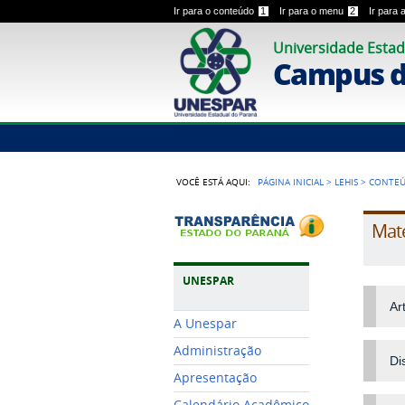
Ir para o conteúdo
1
Ir para o menu
2
Ir para
Universidade Estad
Campus 
VOCÊ ESTÁ AQUI:
PÁGINA INICIAL
>
LEHIS
>
CONTE
Mate
UNESPAR
Ar
A Unespar
Administração
Di
Apresentação
Calendário Acadêmico