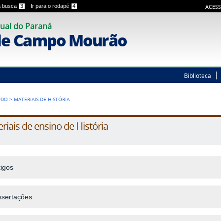
 a busca
3
Ir para o rodapé
4
ACESS
ual do Paraná
de Campo Mourão
Biblioteca
ÚDO
>
MATERIAIS DE HISTÓRIA
riais de ensino de História
tigos
ssertações