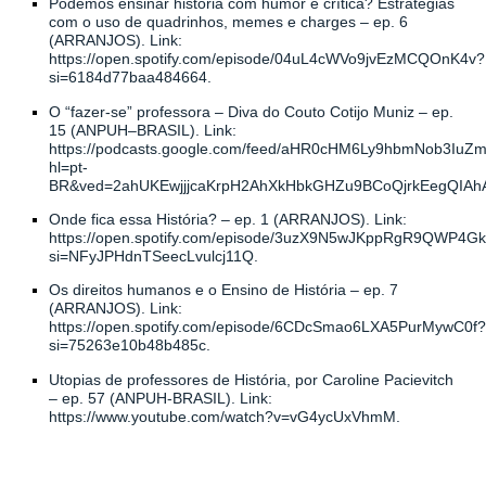
Podemos ensinar história com humor e crítica? Estratégias
com o uso de quadrinhos,
memes
e charges –
ep
.
6
(ARRANJOS). Link:
https://open.spotify.com/episode/04uL4cWVo9jvEzMCQOnK4v?
si=6184d77baa484664
.
O “fazer-se” professora – Diva do Couto
Cotijo
Muniz –
ep
.
15 (ANPUH–BRASIL). Link:
https://podcasts.google.com/feed/aHR0cHM6Ly9hbmNo
hl=pt-
BR&ved=2ahUKEwjjjcaKrpH2AhXkHbkGHZu9BCoQjrkEegQIAh
Onde fica essa História? –
ep
.
1
(ARRANJOS). Link:
https://open.spotify.com/episode/3uzX9N5wJKppRgR9QWP4G
si=NFyJPHdnTSeecLvulcj11Q
.
Os direitos humanos e o Ensino de História –
ep
.
7
(ARRANJOS). Link:
https://open.spotify.com/episode/6CDcSmao6LXA5PurMywC0f?
si=75263e10b48b485c
.
Utopias de professores de História, por Caroline
Pacievitch
–
ep
. 57 (ANPUH-BRASIL). Link:
https://www.youtube.com/watch?v=vG4ycUxVhmM
.