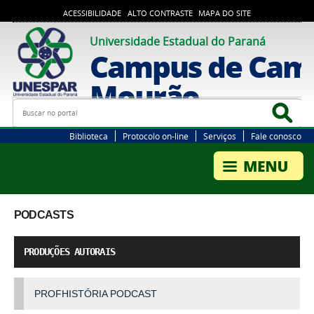
ACESSIBILIDADE
ALTO CONTRASTE
MAPA DO SITE
Universidade Estadual do Paraná
Campus de Cam
Mourão
Busca
Bus
Biblioteca
Protocolo on-line
Serviços
Fale conosco
PODCASTS
PRODUÇÕES AUTORAIS
PROFHISTÓRIA PODCAST