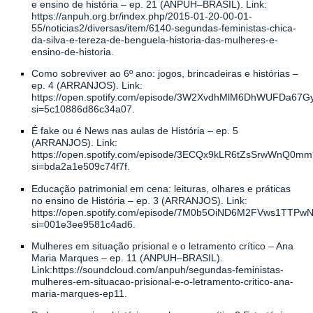
e ensino de história –
ep
. 21 (ANPUH–BRASIL). Link:
https://anpuh.org.br/index.php/2015-01-20-00-01-
55/noticias2/diversas/item/6140-segundas-feministas-chica-
da-silva-e-tereza-de-benguela-historia-das-mulheres-e-
ensino-de-historia
.
Como sobreviver ao 6º ano: jogos, brincadeiras e histórias –
ep
.
4
(ARRANJOS). Link:
https://open.spotify.com/episode/3W2XvdhMlM6DhWUFDa67G
si=5c10886d86c34a07
.
É
fake
ou é News nas aulas de História –
ep
.
5
(ARRANJOS). Link:
https://open.spotify.com/episode/3ECQx9kLR6tZsSrwWnQ0mm
si=bda2a1e509c74f7f
.
Educação patrimonial em cena: leituras, olhares e práticas
no ensino de História –
ep
.
3
(ARRANJOS). Link:
https://open.spotify.com/episode/7M0b5OiND6M2FVws1TTPw
si=001e3ee9581c4ad6
.
Mulheres em situação prisional e o letramento crítico – Ana
Maria Marques –
ep
. 11 (ANPUH–BRASIL).
Link:
https://soundcloud.com/anpuh/segundas-feministas-
mulheres-em-situacao-prisional-e-o-letramento-critico-ana-
maria-marques-ep11
.