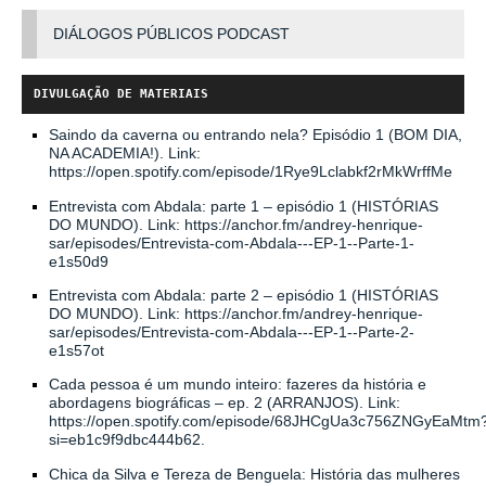
DIÁLOGOS PÚBLICOS PODCAST
DIVULGAÇÃO DE MATERIAIS
Saindo da caverna ou entrando nela? Episódio 1 (BOM DIA,
NA ACADEMIA!). Link:
https://open.spotify.com/episode/1Rye9Lclabkf2rMkWrffMe
Entrevista com Abdala: parte 1 – episódio 1 (HISTÓRIAS
DO MUNDO). Link:
https://anchor.fm/andrey-henrique-
sar/episodes/Entrevista-com-Abdala---EP-1--Parte-1-
e1s50d9
Entrevista com Abdala: parte 2 – episódio 1 (HISTÓRIAS
DO MUNDO). Link:
https://anchor.fm/andrey-henrique-
sar/episodes/Entrevista-com-Abdala---EP-1--Parte-2-
e1s57ot
Cada pessoa é um mundo inteiro: fazeres da história e
abordagens biográficas –
ep
.
2
(ARRANJOS). Link:
https://open.spotify.com/episode/68JHCgUa3c756ZNGyEaMtm
si=eb1c9f9dbc444b62
.
Chica da Silva e Tereza de Benguela: História das mulheres