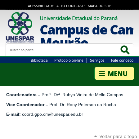
ACESSIBILIDADE
ALTO CONTRASTE
MAPA DO SITE
Universidade Estadual do Paraná
Campus de Cam
Mourão
Busca
Bus
Biblioteca
Protocolo on-line
Serviços
Fale conosco
Coordenadora –
Profª. Drª.
Rubya Vieira de Mello Campos
Vice Coordenador –
Prof. Dr. Rony Peterson da Rocha
E-mail:
coord.gpo.cm@unespar.edu.br
Voltar para o topo