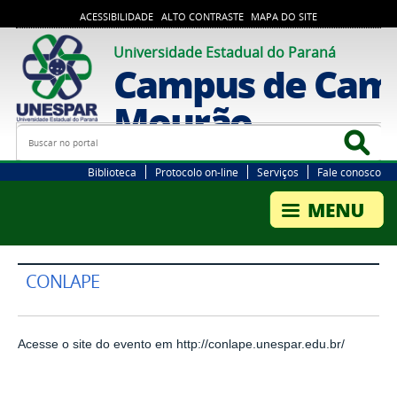
ACESSIBILIDADE
ALTO CONTRASTE
MAPA DO SITE
Universidade Estadual do Paraná
Campus de Cam
Mourão
Busca
Bus
Biblioteca
Protocolo on-line
Serviços
Fale conosco
CONLAPE
Acesse o site do evento em
http://conlape.unespar.edu.br/