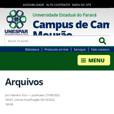
ACESSIBILIDADE
ALTO CONTRASTE
MAPA DO SITE
Universidade Estadual do Paraná
Campus de Cam
Mourão
Busca
Bus
Biblioteca
Protocolo on-line
Serviços
Fale conosco
Arquivos
por
Fabiano Krul
—
publicado
27/09/2022
16h01,
última modificação
03/10/2022
16h08