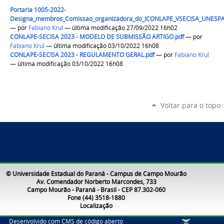
Portaria 1005-2022-
Designa_membros_Comissao_organizadora_do_ICONLAPE_VSECISA_UNESPA
—
por
Fabiano Krul
— última modificação 27/09/2022 16h02
CONLAPE-SECISA 2023 - MODELO DE SUBMISSÃO ARTIGO.pdf
—
por
Fabiano Krul
— última modificação 03/10/2022 16h08
CONLAPE-SECISA 2023 - REGULAMENTO GERAL.pdf
—
por
Fabiano Krul
— última modificação 03/10/2022 16h08
Voltar para o topo
© Universidade Estadual do Paraná - Campus de Campo Mourão
Av. Comendador Norberto Marcondes, 733
Campo Mourão - Paraná - Brasil - CEP 87.302-060
Fone (44) 3518-1880
Localização
Desenvolvido com CMS de código aberto