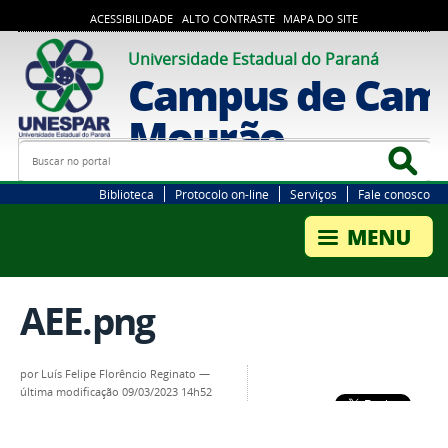
ACESSIBILIDADE
ALTO CONTRASTE
MAPA DO SITE
Universidade Estadual do Paraná
Campus de Cam
Mourão
Busca
Bus
Biblioteca
Protocolo on-line
Serviços
Fale conosco
AEE.png
por
Luís Felipe Florêncio Reginato
—
última modificação
09/03/2023 14h52