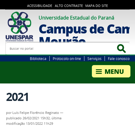
ACESSIBILIDADE
ALTO CONTRASTE
MAPA DO SITE
Universidade Estadual do Paraná
Campus de Cam
Mourão
Busca
Bus
Biblioteca
Protocolo on-line
Serviços
Fale conosco
2021
por
Luís Felipe Florêncio Reginato
—
publicado
26/02/2021 15h32,
última
modificação
13/01/2022 11h29