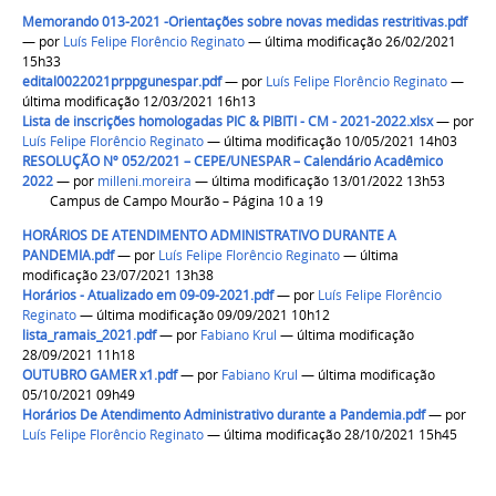
Memorando 013-2021 -Orientações sobre novas medidas restritivas.pdf
—
por
Luís Felipe Florêncio Reginato
— última modificação 26/02/2021
15h33
edital0022021prppgunespar.pdf
—
por
Luís Felipe Florêncio Reginato
—
última modificação 12/03/2021 16h13
Lista de inscrições homologadas PIC & PIBITI - CM - 2021-2022.xlsx
—
por
Luís Felipe Florêncio Reginato
— última modificação 10/05/2021 14h03
RESOLUÇÃO Nº 052/2021 – CEPE/UNESPAR – Calendário Acadêmico
2022
—
por
milleni.moreira
— última modificação 13/01/2022 13h53
Campus de Campo Mourão – Página 10 a 19
HORÁRIOS DE ATENDIMENTO ADMINISTRATIVO DURANTE A
PANDEMIA.pdf
—
por
Luís Felipe Florêncio Reginato
— última
modificação 23/07/2021 13h38
Horários - Atualizado em 09-09-2021.pdf
—
por
Luís Felipe Florêncio
Reginato
— última modificação 09/09/2021 10h12
lista_ramais_2021.pdf
—
por
Fabiano Krul
— última modificação
28/09/2021 11h18
OUTUBRO GAMER x1.pdf
—
por
Fabiano Krul
— última modificação
05/10/2021 09h49
Horários De Atendimento Administrativo durante a Pandemia.pdf
—
por
Luís Felipe Florêncio Reginato
— última modificação 28/10/2021 15h45