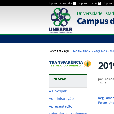
Ir para o conteúdo
1
Ir para o menu
2
Ir para
Universidade Estad
Campus 
VOCÊ ESTÁ AQUI:
PÁGINA INICIAL
>
ARQUIVOS
>
20
201
UNESPAR
por
Fabiano
11h13
A Unespar
Regulament
Administração
Folder_Un
Apresentação
Calendário Acadêmico