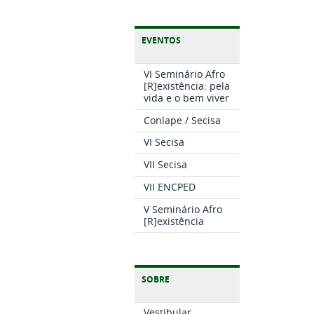
EVENTOS
VI Seminário Afro
[R]existência: pela
vida e o bem viver
Conlape / Secisa
VI Secisa
VII Secisa
VII ENCPED
V Seminário Afro
[R]existência
SOBRE
Vestibular