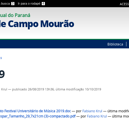
 a busca
3
Ir para o rodapé
4
ACESS
ual do Paraná
de Campo Mourão
Biblioteca
19
9
 Krul
—
publicado
26/08/2019 13h36,
última modificação
10/10/2019
o Festival Universitário de Música 2019.doc
—
por
Fabiano Krul
— última modif
espar_Tamanho_29,7x21cm (3)-compactado.pdf
—
por
Fabiano Krul
— última mod