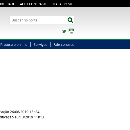
IBILIDADE
ALTO CONTRASTE
MAPA DO SITE
Busca
Buscar no portal
Twitter
YouTube
Protocolo on-line
Serviços
Fale conosco
icação 26/08/2019 13h34
ificação 10/10/2019 11h13