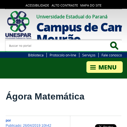
ACESSIBILIDADE
ALTO CONTRASTE
MAPA DO SITE
Universidade Estadual do Paraná
Campus de Cam
Mourão
Busca
Bus
Biblioteca
Protocolo on-line
Serviços
Fale conosco
Ágora Matemática
por
publicado
:
26/04/2019 10h42