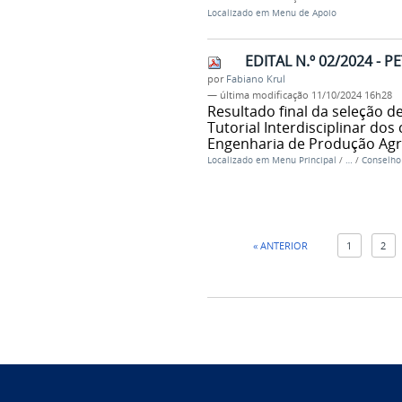
Localizado em
Menu de Apoio
EDITAL N.º 02/2024 - 
por
Fabiano Krul
—
última modificação
11/10/2024 16h28
Resultado final da seleção 
Tutorial Interdisciplinar do
Engenharia de Produção Agro
Localizado em
Menu Principal
/
…
/
Conselho 
« ANTERIOR
1
2