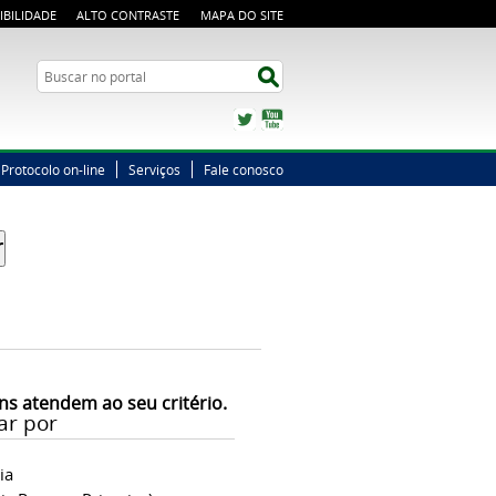
IBILIDADE
ALTO CONTRASTE
MAPA DO SITE
Busca
Buscar no portal
Twitter
YouTube
Protocolo on-line
Serviços
Fale conosco
ns atendem ao seu critério.
ar por
ia