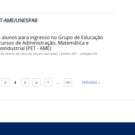
PET-AME/UNESPAR
de alunos para ingresso no Grupo de Educação
s cursos de Administração, Matemática e
industrial (PET - AME)
do Centro de Ciências Sociais Aplicadas
/
Editais PET - Unespar-CM
3
4
5
6
7
...
141
PRÓXIMO »