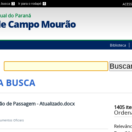
 a busca
3
Ir para o rodapé
4
ACESS
ual do Paraná
de Campo Mourão
Biblioteca
A BUSCA
ção de Passagem - Atualizado.docx
1405
ite
Orden
umentos Oficiais
Relevânc