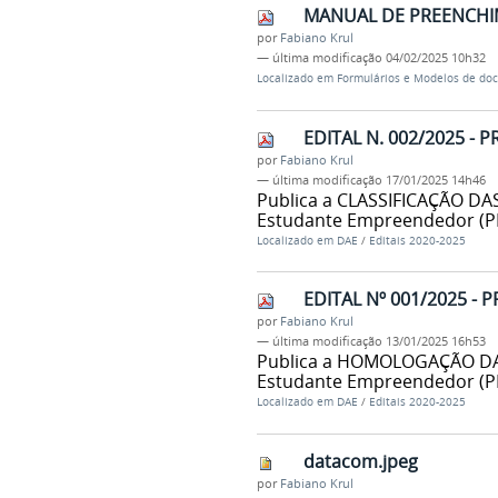
MANUAL DE PREENCHIM
por
Fabiano Krul
—
última modificação
04/02/2025 10h32
Localizado em
Formulários e Modelos de doc
EDITAL N. 002/2025 -
por
Fabiano Krul
—
última modificação
17/01/2025 14h46
Publica a CLASSIFICAÇÃO DA
Estudante Empreendedor (P
Localizado em
DAE
/
Editais 2020-2025
EDITAL Nº 001/2025 -
por
Fabiano Krul
—
última modificação
13/01/2025 16h53
Publica a HOMOLOGAÇÃO DA
Estudante Empreendedor (PF
Localizado em
DAE
/
Editais 2020-2025
datacom.jpeg
por
Fabiano Krul