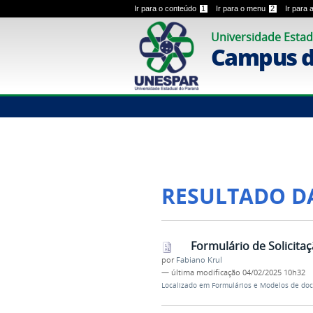
Ir para o conteúdo
1
Ir para o menu
2
Ir para
Universidade Estad
Campus 
RESULTADO D
Formulário de Solicita
por
Fabiano Krul
—
última modificação
04/02/2025 10h32
Localizado em
Formulários e Modelos de doc