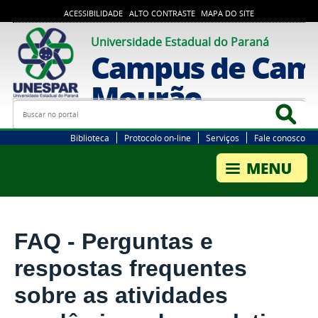
ACESSIBILIDADE
ALTO CONTRASTE
MAPA DO SITE
Universidade Estadual do Paraná
Campus de Cam
Mourão
Busca
Bus
Biblioteca
Protocolo on-line
Serviços
Fale conosco
FAQ - Perguntas e
respostas frequentes
sobre as atividades