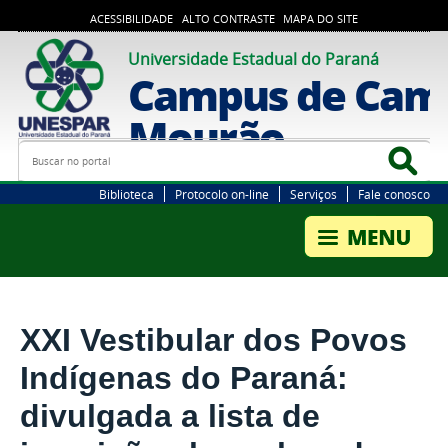
ACESSIBILIDADE
ALTO CONTRASTE
MAPA DO SITE
Universidade Estadual do Paraná
Campus de Cam
Mourão
Busca
Bus
Biblioteca
Protocolo on-line
Serviços
Fale conosco
XXI Vestibular dos Povos
Indígenas do Paraná:
divulgada a lista de