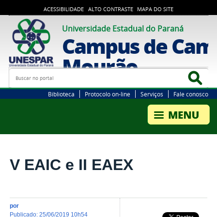
ACESSIBILIDADE
ALTO CONTRASTE
MAPA DO SITE
Universidade Estadual do Paraná
Campus de Cam
Mourão
Busca
Bus
Biblioteca
Protocolo on-line
Serviços
Fale conosco
V EAIC e II EAEX
por
publicado
:
25/06/2019 10h54