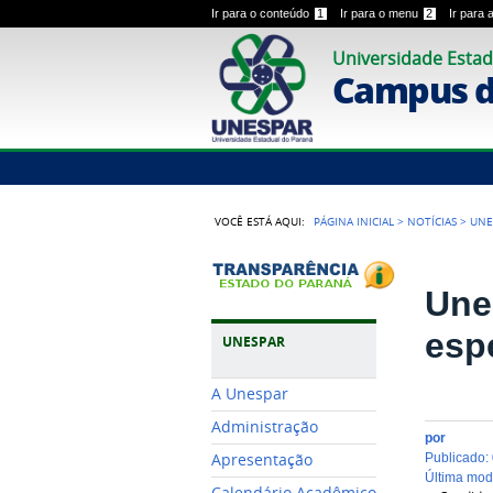
Ir para o conteúdo
1
Ir para o menu
2
Ir para
Universidade Estad
Campus 
VOCÊ ESTÁ AQUI:
PÁGINA INICIAL
>
NOTÍCIAS
>
UNE
Une
esp
UNESPAR
A Unespar
Administração
por
Apresentação
publicado
:
última mo
Calendário Acadêmico