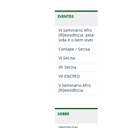
EVENTOS
VI Seminário Afro
[R]existência: pela
vida e o bem viver
Conlape / Secisa
VI Secisa
VII Secisa
VII ENCPED
V Seminário Afro
[R]existência
SOBRE
Vestibular