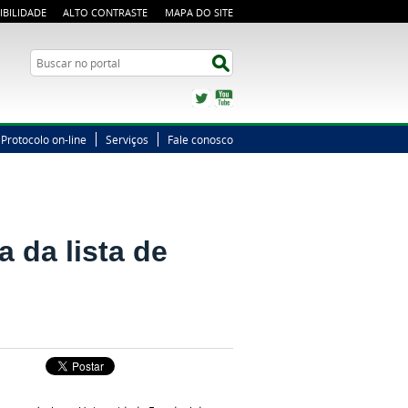
IBILIDADE
ALTO CONTRASTE
MAPA DO SITE
Busca
Buscar no portal
Twitter
YouTube
Protocolo on-line
Serviços
Fale conosco
 da lista de