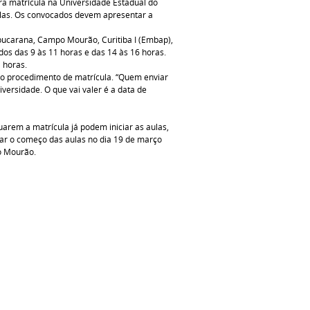
a matrícula na Universidade Estadual do
ulas. Os convocados devem apresentar a
pucarana, Campo Mourão, Curitiba I (Embap),
dos das 9 às 11 horas e das 14 às 16 horas.
 horas.
o o procedimento de matrícula. “Quem enviar
versidade. O que vai valer é a data de
tuarem a matrícula já podem iniciar as aulas,
dar o começo das aulas no dia 19 de março
o Mourão.