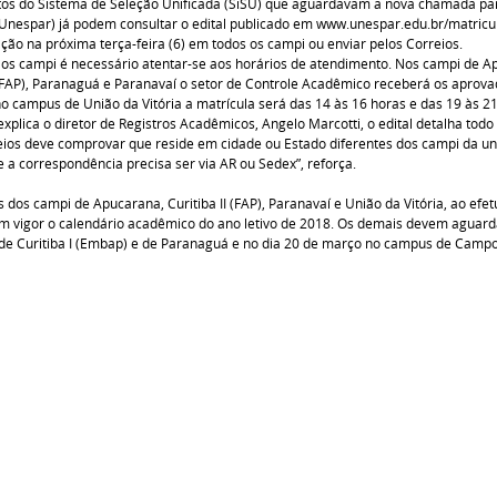
os do Sistema de Seleção Unificada (SiSU) que aguardavam a nova chamada par
Unespar) já podem consultar o edital publicado em www.unespar.edu.br/matric
ão na próxima terça-feira (6) em todos os campi ou enviar pelos Correios.
os campi é necessário atentar-se aos horários de atendimento. Nos campi de A
I (FAP), Paranaguá e Paranavaí o setor de Controle Acadêmico receberá os aprova
o campus de União da Vitória a matrícula será das 14 às 16 horas e das 19 às 21
xplica o diretor de Registros Acadêmicos, Angelo Marcotti, o edital detalha tod
eios deve comprovar que reside em cidade ou Estado diferentes dos campi da uni
 a correspondência precisa ser via AR ou Sedex”, reforça.
 dos campi de Apucarana, Curitiba II (FAP), Paranavaí e União da Vitória, ao efe
em vigor o calendário acadêmico do ano letivo de 2018. Os demais devem aguar
de Curitiba I (Embap) e de Paranaguá e no dia 20 de março no campus de Camp