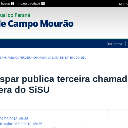
 a busca
3
Ir para o rodapé
4
ACESS
ual do Paraná
de Campo Mourão
Biblioteca
SPAR PUBLICA TERCEIRA CHAMADA DA LISTA DE ESPERA DO SISU
spar publica terceira chamada
era do SiSU
01/03/2018 16h35
dificação
:
01/03/2018 16h35