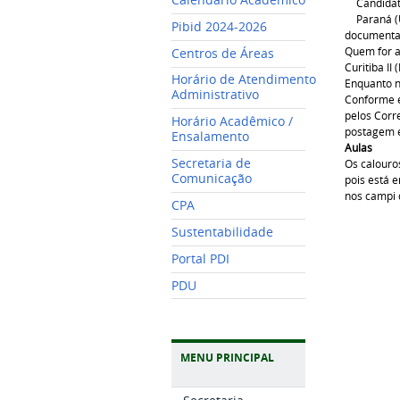
Candidat
Paraná (
Pibid 2024-2026
documentaç
Quem for a
Centros de Áreas
Curitiba I
Horário de Atendimento
Enquanto n
Administrativo
Conforme e
pelos Corr
Horário Acadêmico /
postagem e
Ensalamento
Aulas
Secretaria de
Os calouros
Comunicação
pois está 
nos campi 
CPA
Sustentabilidade
Portal PDI
PDU
MENU PRINCIPAL