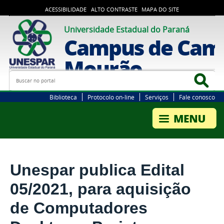
ACESSIBILIDADE
ALTO CONTRASTE
MAPA DO SITE
Universidade Estadual do Paraná
Campus de Cam
Mourão
Busca
Bus
Biblioteca
Protocolo on-line
Serviços
Fale conosco
Unespar publica Edital
05/2021, para aquisição
de Computadores