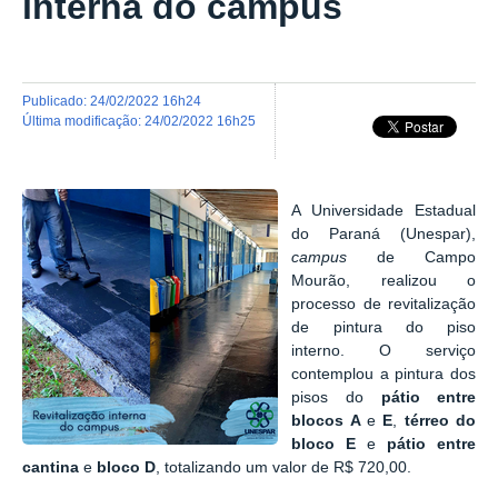
interna do campus
publicado
:
24/02/2022 16h24
última modificação
:
24/02/2022 16h25
A Universidade Estadual
do Paraná (Unespar),
campus
de Campo
Mourão, realizou o
processo de revitalização
de pintura do piso
interno. O serviço
contemplou a pintura dos
pisos do
pátio entre
blocos A
e
E
,
térreo do
bloco E
e
pátio entre
cantina
e
bloco D
, totalizando um valor de R$ 720,00.