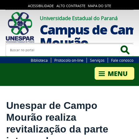
ACESSIBILIDADE
ALTO CONTRASTE
MAPA DO SITE
Universidade Estadual do Paraná
Campus de Cam
Mourão
Busca
Bus
Biblioteca
Protocolo on-line
Serviços
Fale conosco
Unespar de Campo
Mourão realiza
revitalização da parte