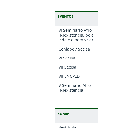
EVENTOS
VI Seminário Afro
[R]existência: pela
vida e o bem viver
Conlape / Secisa
VI Secisa
VII Secisa
VII ENCPED
V Seminário Afro
[R]existência
SOBRE
Vestibular