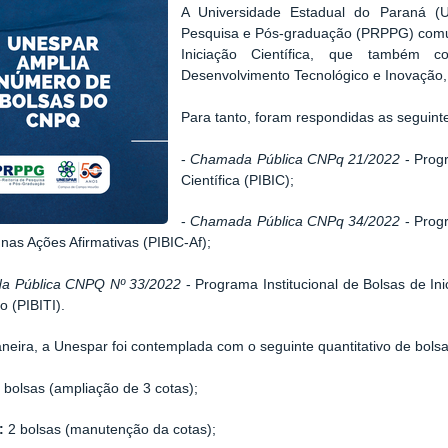
A Universidade Estadual do Paraná (U
Pesquisa e Pós-graduação (PRPPG) comun
Iniciação Científica, que também 
Desenvolvimento Tecnológico e Inovação,
Para tanto, foram respondidas as seguin
-
Chamada Pública CNPq 21/2022
- Progr
Científica (PIBIC);
-
Chamada Pública CNPq 34/2022
- Progr
a nas Ações Afirmativas (PIBIC-Af);
a Pública CNPQ Nº 33/2022
- Programa Institucional de Bolsas de I
o (PIBITI).
eira, a Unespar foi contemplada com o seguinte quantitativo de bolsa
 bolsas (ampliação de 3 cotas);
:
2 bolsas (manutenção da cotas);