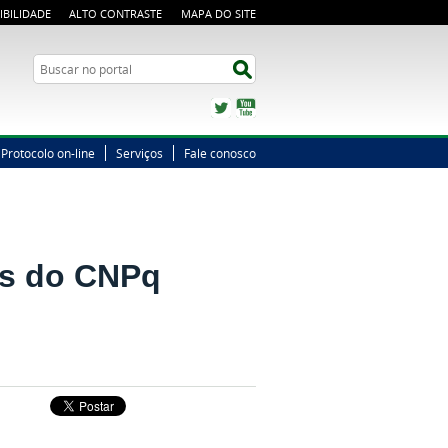
IBILIDADE
ALTO CONTRASTE
MAPA DO SITE
Busca
Buscar no portal
Twitter
YouTube
Protocolo on-line
Serviços
Fale conosco
as do CNPq