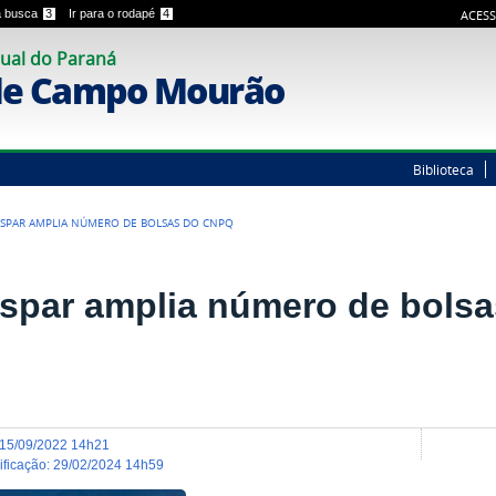
 a busca
3
Ir para o rodapé
4
ACESS
ual do Paraná
de Campo Mourão
Biblioteca
SPAR AMPLIA NÚMERO DE BOLSAS DO CNPQ
spar amplia número de bols
15/09/2022 14h21
dificação
:
29/02/2024 14h59