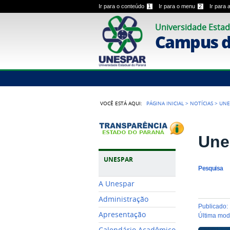
Ir para o conteúdo
1
Ir para o menu
2
Ir para
Universidade Estad
Campus 
VOCÊ ESTÁ AQUI:
PÁGINA INICIAL
>
NOTÍCIAS
>
UNE
Une
UNESPAR
Pesquisa
A Unespar
Administração
publicado
:
Apresentação
última mo
Calendário Acadêmico