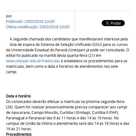
por
publicado
:
23/02/2018 11h20
última modificação
:
23/02/2018 11h20
A segunda chamada dos candidatos que manifestaram interesse pela
lista de espera do Sistema de Seleção Unificada (SiSU) para os cursos
da Universidade Estadual do Paraná (Unespar) já pode ser consultada. O
edital foi publicado na manhã desta quarta-feira (21) em
www.unespar.edu.br/matriculas
e estabelece os procedimentos para as
matrículas, bem como a data e horários de atendimentos nos sete
campi.
Data e horário
Os convocados deverão efetuar a matrícula na próxima segunda-feira
(26). Quem for realizar presencialmente precisa comparecer aos campi
de Apucarana, Campo Mourão, Curitiba I (Embap), Curitiba II (FAP),
Paranaguá e Paranavaí das 9 às 11 horas e das 14 às 16 horas. No
campus de União da Vitória o atendimento será das 14 às 16 horas e das
19 às 21 horas.
Procedimentos