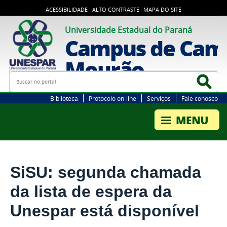
ACESSIBILIDADE
ALTO CONTRASTE
MAPA DO SITE
Universidade Estadual do Paraná
Campus de Cam
Mourão
Busca
Bus
Biblioteca
Protocolo on-line
Serviços
Fale conosco
SiSU: segunda chamada
da lista de espera da
Unespar está disponível