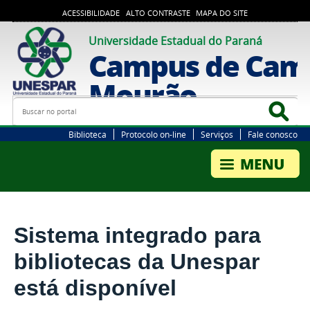
ACESSIBILIDADE
ALTO CONTRASTE
MAPA DO SITE
Universidade Estadual do Paraná
Campus de Cam
Mourão
Busca
Bus
Biblioteca
Protocolo on-line
Serviços
Fale conosco
Sistema integrado para
bibliotecas da Unespar
está disponível