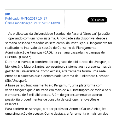
por
publicado
:
04/10/2017 10h27
última modificação
:
21/11/2017 14h28
As bibliotecas da Universidade Estadual do Paraná (Unespar) já estão
operando com um novo sistema. A novidade está disponível desde a
semana passada em todos os sete campi da instituição. O lançamento foi
realizado no intervalo da sessão do Conselho de Planejamento,
Administração e Finanças (CAD), na semana passada, no campus de
Curitiba I (Embap).
Durante o evento, o coordenador do grupo de bibliotecas da Unespar, o
bibliotecário Mauro Santos, apresentou o sistema aos representantes da
gestão da universidade. Como explica, a ferramenta forma uma rede
entre as bibliotecas que é denominada Sistema de Bibliotecas Unespar
(Sibi/Unespar).
A base para o funcionamento é o Pergamum, uma plataforma com
várias funções que é utilizada em mais de 400 instituições de todo o país
e em cerca de 8 mil bibliotecas. Além do gerenciamento de acervo,
possibilita procedimentos de consulta de catálogo, renovações e
reservas.
Para conferir os serviços, o reitor professor Antonio Carlos Aleixo, fez
uma simulação de acesso. Como destaca, a ferramenta é mais um dos