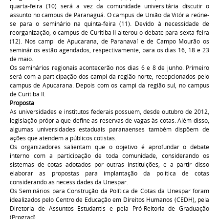
quarta-feira (10) será a vez da comunidade universitária discutir o
assunto no campus de Paranaguá. O campus de União da Vitória reúne-
se para o seminário na quinta-feira (11). Devido à necessidade de
reorganização, o campus de Curitiba II alterou o debate para sexta-feira
(12). Nos campi de Apucarana, de Paranavaí e de Campo Mourão os
seminários estão agendados, respectivamente, para os dias 16, 18 e 23
de maio.
Os seminários regionais acontecerão nos dias 6 e 8 de junho. Primeiro
será com a participação dos campi da região norte, recepcionados pelo
campus de Apucarana. Depois com os campi da região sul, no campus
de Curitiba II.
Proposta
As universidades e institutos federais possuem, desde outubro de 2012,
legislação própria que define as reservas de vagas às cotas. Além disso,
algumas universidades estaduais paranaenses também dispõem de
ações que atendem a públicos cotistas.
Os organizadores salientam que o objetivo é aprofundar o debate
interno com a participação de toda comunidade, considerando os
sistemas de cotas adotados por outras instituições, e a partir disso
elaborar as propostas para implantação da política de cotas
considerando as necessidades da Unespar.
Os Seminários para Construção da Política de Cotas da Unespar foram
idealizados pelo Centro de Educação em Direitos Humanos (CEDH), pela
Diretoria de Assuntos Estudantis e pela Pró-Reitoria de Graduação
(Prograd).