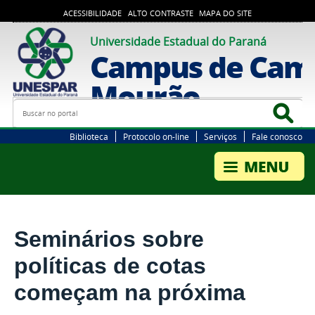
ACESSIBILIDADE
ALTO CONTRASTE
MAPA DO SITE
Universidade Estadual do Paraná
Campus de Cam
Mourão
Busca
Bus
Biblioteca
Protocolo on-line
Serviços
Fale conosco
Seminários sobre
políticas de cotas
começam na próxima