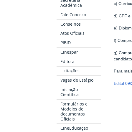
Secretaria
c) Curríc
Acadêmica
Fale Conosco
d) CPF e 
Conselhos
e) Diplo
Atos Oficiais
f) Compro
PIBID
Cinespar
g) Compro
candidato
Editora
Licitações
Para mais
Vagas de Estágio
Edital 09
Iniciação
Científica
Formulários e
Modelos de
documentos
Oficiais
CineEducação