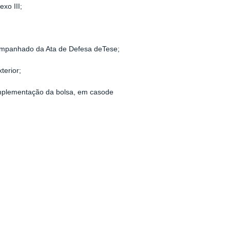
xo III;
ompanhado da Ata de Defesa deTese;
terior;
implementação da bolsa, em casode