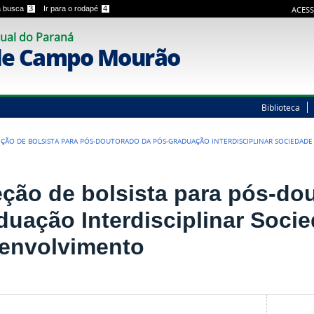
 a busca
3
Ir para o rodapé
4
ACESS
ual do Paraná
de Campo Mourão
Biblioteca
EÇÃO DE BOLSISTA PARA PÓS-DOUTORADO DA PÓS-GRADUAÇÃO INTERDISCIPLINAR SOCIEDAD
eção de bolsista para pós-do
duação Interdisciplinar Soci
envolvimento