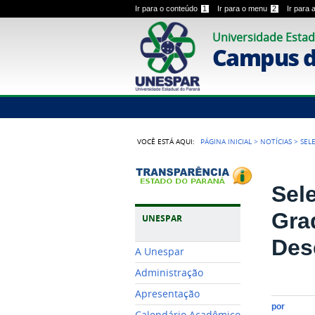
Ir para o conteúdo
1
Ir para o menu
2
Ir para
Universidade Estad
Campus 
VOCÊ ESTÁ AQUI:
PÁGINA INICIAL
>
NOTÍCIAS
>
SEL
Sel
Gra
UNESPAR
Des
A Unespar
Administração
Apresentação
por
Calendário Acadêmico