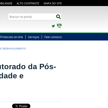
IBILIDADE
ALTO CONTRASTE
MAPA DO SITE
Busca
Buscar no portal
Twitter
YouTube
Protocolo on-line
Serviços
Fale conosco
E E DESENVOLVIMENTO
utorado da Pós-
edade e