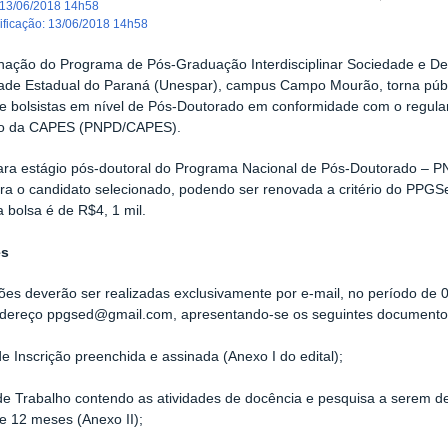
13/06/2018 14h58
dificação
:
13/06/2018 14h58
nação do Programa de Pós-Graduação Interdisciplinar Sociedade e D
ade Estadual do Paraná (Unespar), campus Campo Mourão, torna públi
de bolsistas em nível de Pós-Doutorado em conformidade com o regul
o da CAPES (PNPD/CAPES).
para estágio pós-doutoral do Programa Nacional de Pós-Doutorado – 
a o candidato selecionado, podendo ser renovada a critério do PPGSe
 bolsa é de R$4, 1 mil.
es
ções deverão ser realizadas exclusivamente por e-mail, no período de
ndereço ppgsed@gmail.com, apresentando-se os seguintes documentos 
de Inscrição preenchida e assinada (Anexo I do edital);
de Trabalho contendo as atividades de docência e pesquisa a serem 
e 12 meses (Anexo II);