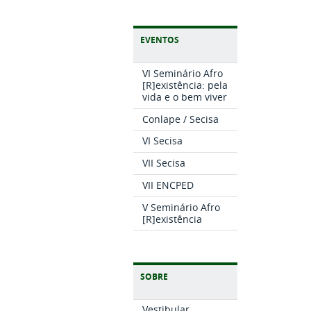
EVENTOS
VI Seminário Afro
[R]existência: pela
vida e o bem viver
Conlape / Secisa
VI Secisa
VII Secisa
VII ENCPED
V Seminário Afro
[R]existência
SOBRE
Vestibular