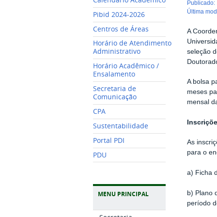
publicado
:
última mo
Pibid 2024-2026
Centros de Áreas
A Coorde
Universid
Horário de Atendimento
Administrativo
seleção 
Doutorad
Horário Acadêmico /
Ensalamento
A bolsa 
Secretaria de
meses par
Comunicação
mensal da
CPA
Inscriçõ
Sustentabilidade
Portal PDI
As inscri
para o e
PDU
a) Ficha 
b) Plano 
MENU PRINCIPAL
período d